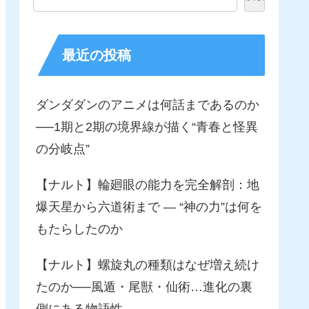
最近の投稿
ダンダダンのアニメは何話まであるのか
──1期と2期の境界線が描く“青春と怪異
の分岐点”
【ナルト】輪廻眼の能力を完全解剖：地
爆天星から六道術まで ― “神の力”は何を
もたらしたのか
【ナルト】螺旋丸の種類はなぜ増え続け
たのか──風遁・尾獣・仙術…進化の裏
側にある物語性