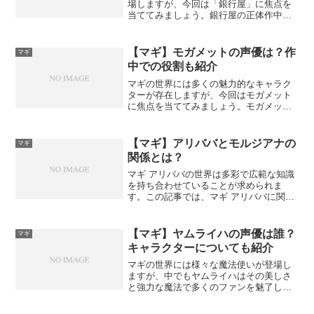
場しますが、今回は「銀行屋」に焦点を
当ててみましょう。銀行屋の正体作中で
銀行屋という通称で呼ばれていますが、
本来の名前はマルッキオというキャラク
ターです。「銀行屋」という通称で呼ば
【マギ】モガメットの声優は？作
マギ
れるマルッキオの正体を探...
中での役割も紹介
マギの世界には多くの魅力的なキャラク
ターが存在しますが、今回はモガメット
に焦点を当ててみましょう。モガメット
とはモガメットはマギの登場人物であ
り、独自の魅力を持っています。モガメ
ットの基本情報モガメットの外見や性
【マギ】アリババとモルジアナの
マギ
格、役割などの基本的な情報を...
関係とは？
マギ アリババの世界は多彩で広範な知識
を持ち合わせていることが求められま
す。この記事では、マギ アリババに関連
する様々なキーワードを解析し、その背
景や意味を解き明かしていきます。アリ
ババ モルジアナマギ アリババとモルジア
【マギ】ヤムライハの声優は誰？
マギ
ナの関係は非常に深...
キャラクターについても紹介
マギの世界には様々な魔法使いが登場し
ますが、中でもヤムライハはその美しさ
と強力な魔法で多くのファンを魅了して
います。ヤムライハの基本情報ヤムライ
ハはマギの登場人物で、水の魔法を得意