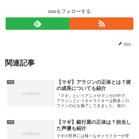
souをフォローする
sou
関連記事
【マギ】アラジンの正体とは？彼
マギ
の成長についても紹介
『マギ』というアニメやマンガの中で、
アラジンというキャラクターは数多くの
ファンの心を魅了してきました。彼の謎
めいた存在感、そして物語を通じての彼
の成長や変化について、本記事で深く探
ってみましょう。アラジンの成長と変化
【マギ】銀行屋の正体は？担当し
マギ
物語の中でアラジンは数多...
た声優も紹介
マギの世界には様々なキャラクターが登