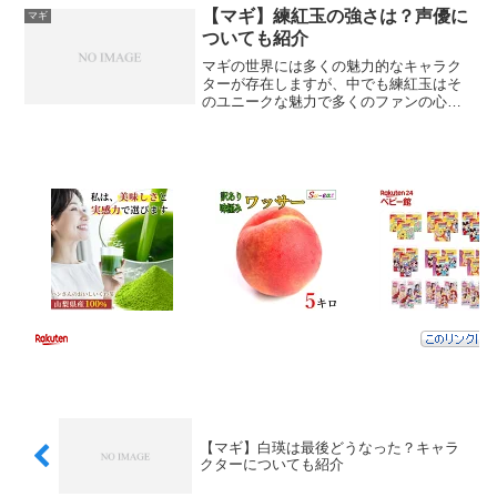
とする魔導士です。ヤムライハの外見ヤ
【マギ】練紅玉の強さは？声優に
マギ
ムライハは黒い帽子を被り...
ついても紹介
マギの世界には多くの魅力的なキャラク
ターが存在しますが、中でも練紅玉はそ
のユニークな魅力で多くのファンの心を
掴んで離しません。練紅玉の基本情報ま
ずは練紅玉の基本的な情報からご紹介し
ます。家族関係と出自練紅玉は煌帝国の
第八皇女で、父は二代目皇...
【マギ】白瑛は最後どうなった？キャラ
クターについても紹介