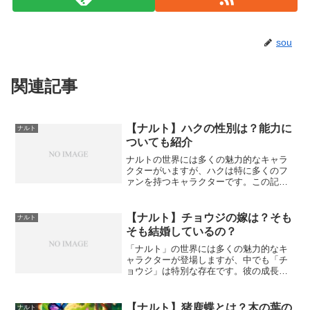
sou
関連記事
【ナルト】ハクの性別は？能力に
ナルト
ついても紹介
ナルトの世界には多くの魅力的なキャラ
クターがいますが、ハクは特に多くのフ
ァンを持つキャラクターです。この記事
では、ハクについてのあなたの疑問や興
味を深く掘り下げ、ハクについての新し
い発見を共有します。ハクの性別ハクの
【ナルト】チョウジの嫁は？そも
ナルト
性別は男ですが、その美し...
そも結婚しているの？
「ナルト」の世界には多くの魅力的なキ
ャラクターが登場しますが、中でも「チ
ョウジ」は特別な存在です。彼の成長、
家族、そして彼が直面した試練につい
て、深く掘り下げてみましょう。チョウ
ジの家族と結婚チョウジの家族は彼の成
【ナルト】猪鹿蝶とは？木の葉の
ナルト