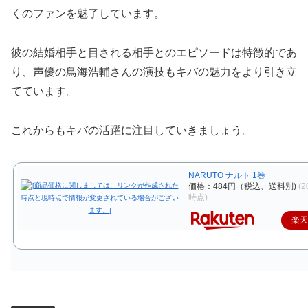
くのファンを魅了しています。
彼の結婚相手と目される相手とのエピソードは特徴的であ
り、声優の鳥海浩輔さんの演技もキバの魅力をより引き立
てています。
これからもキバの活躍に注目していきましょう。
NARUTO ナルト 1巻
価格：484円（税込、送料別)
(2
時点)
楽