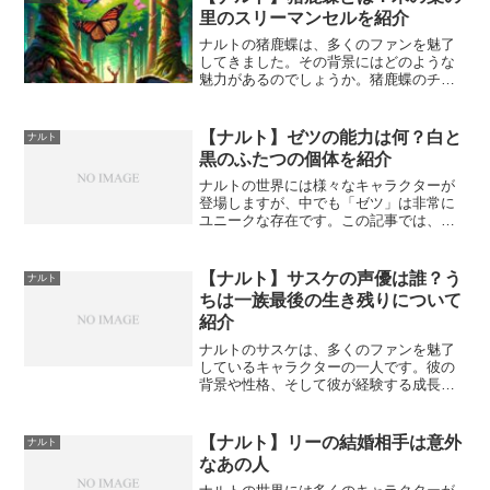
長に大きな影響を与えていま...
里のスリーマンセルを紹介
ナルトの猪鹿蝶は、多くのファンを魅了
してきました。その背景にはどのような
魅力があるのでしょうか。猪鹿蝶のチー
ムはナルトの世界で重要な役割を果た
し、その背景には彼らの歴史、技、そし
て関係性があります。初代猪鹿蝶は伝説
【ナルト】ゼツの能力は何？白と
ナルト
的な存在であり、彼らの活躍...
黒のふたつの個体を紹介
ナルトの世界には様々なキャラクターが
登場しますが、中でも「ゼツ」は非常に
ユニークな存在です。この記事では、ゼ
ツの特徴や方法を私の視点から解析し、
共有いたします。ゼツの基本情報ゼツは
「白ゼツ」と「黒ゼツ」の二つの存在が
【ナルト】サスケの声優は誰？う
ナルト
あり、それぞれ異なる能力...
ちは一族最後の生き残りについて
紹介
ナルトのサスケは、多くのファンを魅了
しているキャラクターの一人です。彼の
背景や性格、そして彼が経験する成長
は、多くの人々に感動を与えています。
サスケの背景サスケはうちは一族の生き
残りであり、彼の家族は彼が幼い頃に兄
【ナルト】リーの結婚相手は意外
ナルト
であるイタチによって殺され...
なあの人